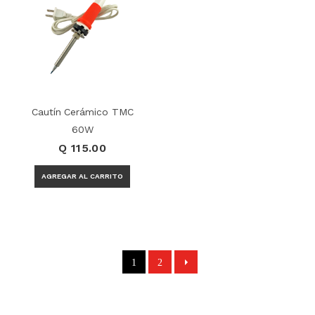
Cautín Cerámico TMC
60W
Q 115.00
1
2
Página 1 de 2