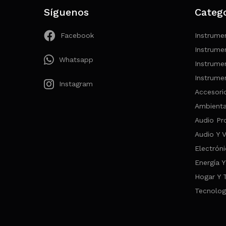
Síguenos
Categ
Facebook
Instrume
Instrume
Whatsapp
Instrume
Instrume
Instagram
Accesori
Ambienta
Audio Pr
Audio Y 
Electróni
Energía Y
Hogar Y 
Tecnolog