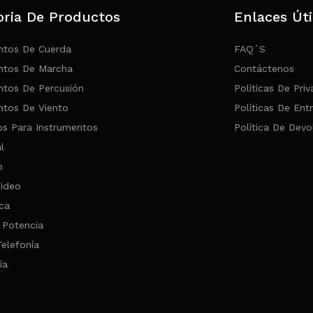
oria De Productos
Enlaces Úti
ntos De Cuerda
FAQ´s
ntos De Marcha
Contáctenos
ntos De Percusión
Políticas De Pri
ntos De Viento
Políticas De Ent
os Para Instrumentos
Política De Devo
l
o
Video
ca
 Potencia
Telefonía
ía